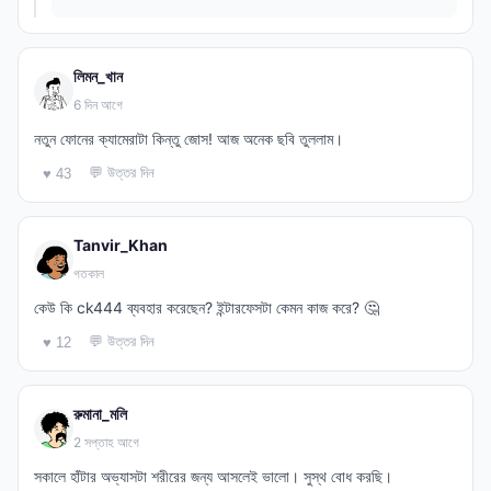
লিমন_খান
6 দিন আগে
নতুন ফোনের ক্যামেরাটা কিন্তু জোস! আজ অনেক ছবি তুললাম।
💬 উত্তর দিন
♥ 43
Tanvir_Khan
গতকাল
কেউ কি ck444 ব্যবহার করেছেন? ইন্টারফেসটা কেমন কাজ করে? 🤔
💬 উত্তর দিন
♥ 12
রুমানা_মলি
2 সপ্তাহ আগে
সকালে হাঁটার অভ্যাসটা শরীরের জন্য আসলেই ভালো। সুস্থ বোধ করছি।