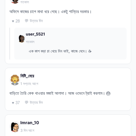
গতকাল
অফিসে কাজের চাপে মাথা ধরে গেছে। একটু শান্তির দরকার।
💬 উত্তর দিন
♥ 28
user_5521
গতকাল
এক কাপ কড়া চা খেয়ে নিন ভাই, কাজে দেবে। ☕
মিষ্টি_মেয়ে
1 সপ্তাহ আগে
বাড়িতে তৈরি কেক খাওয়ার মজাই আলাদা। আজ ওভেনে ট্রাই করলাম। 🎂
💬 উত্তর দিন
♥ 37
Imran_10
3 দিন আগে