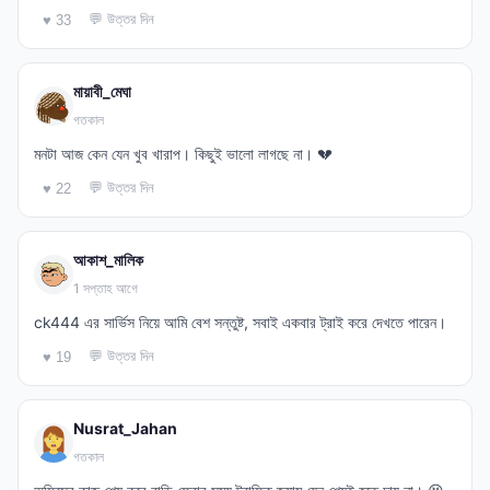
💬 উত্তর দিন
♥ 33
মায়াবী_মেঘা
গতকাল
মনটা আজ কেন যেন খুব খারাপ। কিছুই ভালো লাগছে না। 💔
💬 উত্তর দিন
♥ 22
আকাশ_মালিক
1 সপ্তাহ আগে
ck444 এর সার্ভিস নিয়ে আমি বেশ সন্তুষ্ট, সবাই একবার ট্রাই করে দেখতে পারেন।
💬 উত্তর দিন
♥ 19
Nusrat_Jahan
গতকাল