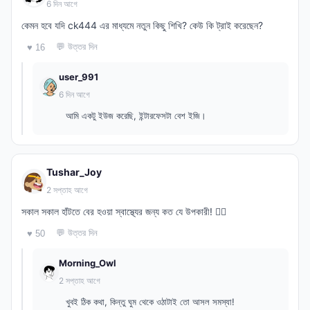
6 দিন আগে
কেমন হবে যদি ck444 এর মাধ্যমে নতুন কিছু শিখি? কেউ কি ট্রাই করেছেন?
💬 উত্তর দিন
♥ 16
user_991
6 দিন আগে
আমি একটু ইউজ করেছি, ইন্টারফেসটা বেশ ইজি।
Tushar_Joy
2 সপ্তাহ আগে
সকাল সকাল হাঁটতে বের হওয়া স্বাস্থ্যের জন্য কত যে উপকারী! 🚶‍♂️
💬 উত্তর দিন
♥ 50
Morning_Owl
2 সপ্তাহ আগে
খুবই ঠিক কথা, কিন্তু ঘুম থেকে ওঠাটাই তো আসল সমস্যা!