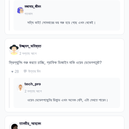
মজাদার_জীবন
গতকাল
সত্যি ভাই! সোমবারের ভয় শুরু হয়ে গেছে এখন থেকেই।
উজ্জ্বল_ভবিষ্যত
2 সপ্তাহ আগে
ফ্রিল্যান্সিং শুরু করতে চাচ্ছি, গ্রাফিক ডিজাইন নাকি ওয়েব ডেভেলপমেন্ট?
💬 উত্তর দিন
♥ 28
tech_pro
2 সপ্তাহ আগে
ওয়েব ডেভেলপমেন্টের ডিমান্ড এখন অনেক বেশি, এটা দেখতে পারেন।
তানভীর_আহমেদ