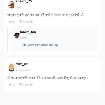
shakib_75
গতকাল
কালকের ম্যাচটা দেখে কার কার হার্ট অ্যাটাক হওয়ার অবস্থা হয়েছিল? 🏏
💬 উত্তর দিন
♥ 82
tamim_fan
গতকাল
শেষ ওভারটা জাস্ট মিরাকল ছিল! 😱
শিউলি_ফুল
2 সপ্তাহ আগে
বই পড়ার অভ্যাসটা আবার ফিরিয়ে আনতে চাই, ভালো কিছু বইয়ের নাম বলুন।
💬 উত্তর দিন
♥ 33