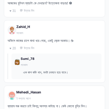
আজকের ফুটবল ম্যাচটা কে দেখছেন? উত্তেজনা বাড়ছে! ⚽
💬 উত্তর দিন
♥ 31
Zahid_H
গতকাল
অফিসে কাজের চাপে মাথা ধরে গেছে, একটু ব্রেক দরকার। ☕
💬 উত্তর দিন
♥ 20
Sumi_78
গতকাল
এক কাপ কফি খান, মনটা চনমনে হয়ে যাবে।
Mehedi_Hasan
1 সপ্তাহ আগে
ব্যায়াম শুরু করতে চাই কিন্তু আলস্য কাটছে না। কেউ কোনো বুদ্ধি দিন।