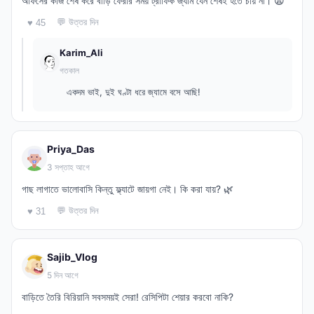
অফিসের কাজ শেষ করে বাড়ি ফেরার সময় ট্রাফিক জ্যাম যেন শেষই হতে চায় না। 😫
💬 উত্তর দিন
♥ 45
Karim_Ali
গতকাল
একদম ভাই, দুই ঘণ্টা ধরে জ্যামে বসে আছি!
Priya_Das
3 সপ্তাহ আগে
গাছ লাগাতে ভালোবাসি কিন্তু ফ্ল্যাটে জায়গা নেই। কি করা যায়? 🌿
💬 উত্তর দিন
♥ 31
Sajib_Vlog
5 দিন আগে
বাড়িতে তৈরি বিরিয়ানি সবসময়ই সেরা! রেসিপিটা শেয়ার করবো নাকি?