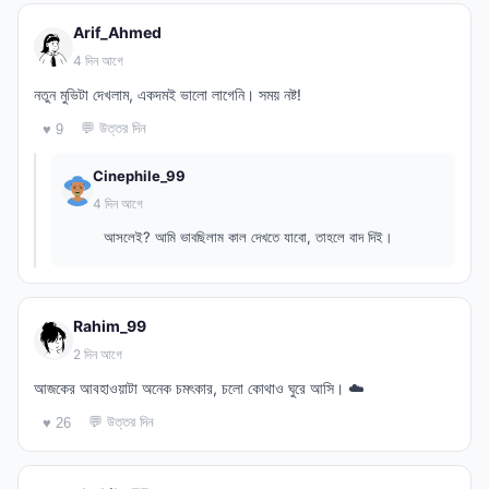
Arif_Ahmed
4 দিন আগে
নতুন মুভিটা দেখলাম, একদমই ভালো লাগেনি। সময় নষ্ট!
💬 উত্তর দিন
♥ 9
Cinephile_99
4 দিন আগে
আসলেই? আমি ভাবছিলাম কাল দেখতে যাবো, তাহলে বাদ দিই।
Rahim_99
2 দিন আগে
আজকের আবহাওয়াটা অনেক চমৎকার, চলো কোথাও ঘুরে আসি। ☁️
💬 উত্তর দিন
♥ 26