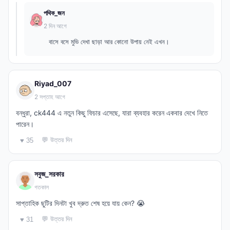
পথিক_জন
2 দিন আগে
বাসে বসে মুভি দেখা ছাড়া আর কোনো উপায় নেই এখন।
Riyad_007
2 সপ্তাহ আগে
বন্ধুরা, ck444 এ নতুন কিছু ফিচার এসেছে, যারা ব্যবহার করেন একবার দেখে নিতে
পারেন।
💬 উত্তর দিন
♥ 35
সবুজ_সরকার
গতকাল
সাপ্তাহিক ছুটির দিনটা খুব দ্রুত শেষ হয়ে যায় কেন? 😭
💬 উত্তর দিন
♥ 31