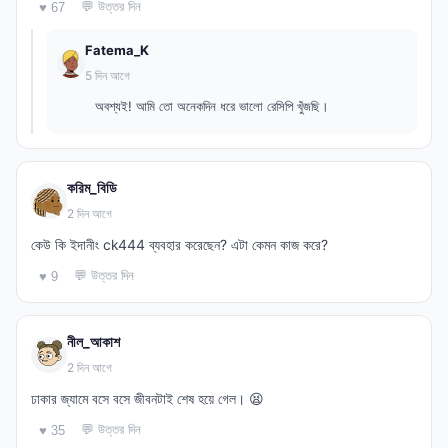
💬 উত্তর দিন
♥ 67
Fatema_K
5 দিন আগে
অবশ্যই! আমি তো অনেকদিন ধরে ভালো রেসিপি খুঁজছি।
করিম_বিডি
2 দিন আগে
কেউ কি ইদানীং ck444 ব্যবহার করেছেন? এটা কেমন কাজ করে?
💬 উত্তর দিন
♥ 9
নীল_আকাশ
2 দিন আগে
ঢাকার জ্যামে বসে বসে জীবনটাই শেষ হয়ে গেল। 😫
💬 উত্তর দিন
♥ 35