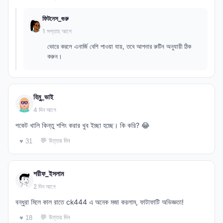
ফিটনেস_গুরু
1 সপ্তাহ আগে
ভোরে করলে এনার্জি বেশি পাওয়া যায়, তবে আপনার রুটিন অনুযায়ী ঠিক
করুন।
হিমু_ভাই
4 দিন আগে
পকেট খালি কিন্তু শপিং করার খুব ইচ্ছা হচ্ছে। কি করি? 😂
💬 উত্তর দিন
♥ 31
শরীফ_ইসলাম
2 দিন আগে
বন্ধুরা মিলে কাল রাতে ck444 এ অনেক মজা করলাম, ফাটাফাটি অভিজ্ঞতা!
💬 উত্তর দিন
♥ 18