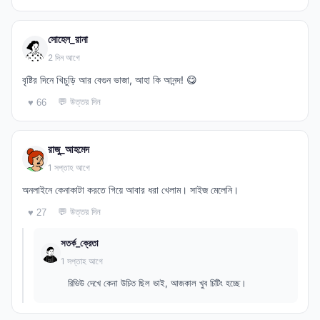
সোহেল_রানা
2 দিন আগে
বৃষ্টির দিনে খিচুড়ি আর বেগুন ভাজা, আহা কি আনন্দ! 😋
💬 উত্তর দিন
♥ 66
রাজু_আহমেদ
1 সপ্তাহ আগে
অনলাইনে কেনাকাটা করতে গিয়ে আবার ধরা খেলাম। সাইজ মেলেনি।
💬 উত্তর দিন
♥ 27
সতর্ক_ক্রেতা
1 সপ্তাহ আগে
রিভিউ দেখে কেনা উচিত ছিল ভাই, আজকাল খুব চিটিং হচ্ছে।