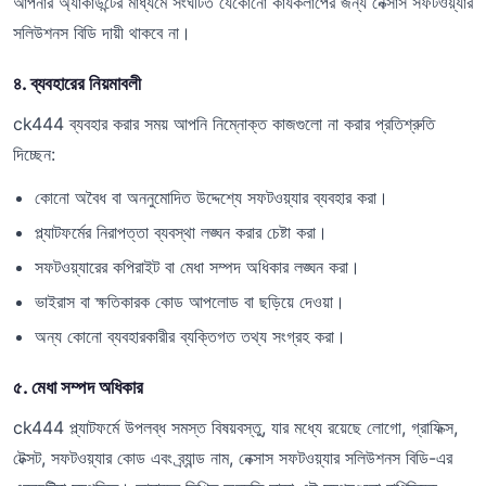
আপনার অ্যাকাউন্টের মাধ্যমে সংঘটিত যেকোনো কার্যকলাপের জন্য নেক্সাস সফটওয়্যার
সলিউশনস বিডি দায়ী থাকবে না।
৪. ব্যবহারের নিয়মাবলী
ck444 ব্যবহার করার সময় আপনি নিম্নোক্ত কাজগুলো না করার প্রতিশ্রুতি
দিচ্ছেন:
কোনো অবৈধ বা অননুমোদিত উদ্দেশ্যে সফটওয়্যার ব্যবহার করা।
প্ল্যাটফর্মের নিরাপত্তা ব্যবস্থা লঙ্ঘন করার চেষ্টা করা।
সফটওয়্যারের কপিরাইট বা মেধা সম্পদ অধিকার লঙ্ঘন করা।
ভাইরাস বা ক্ষতিকারক কোড আপলোড বা ছড়িয়ে দেওয়া।
অন্য কোনো ব্যবহারকারীর ব্যক্তিগত তথ্য সংগ্রহ করা।
৫. মেধা সম্পদ অধিকার
ck444 প্ল্যাটফর্মে উপলব্ধ সমস্ত বিষয়বস্তু, যার মধ্যে রয়েছে লোগো, গ্রাফিক্স,
টেক্সট, সফটওয়্যার কোড এবং ব্র্যান্ড নাম, নেক্সাস সফটওয়্যার সলিউশনস বিডি-এর