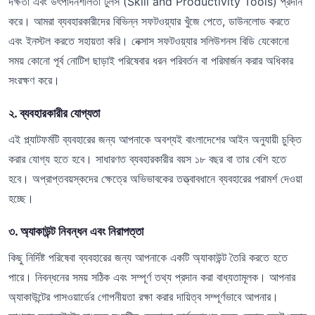
দক্ষতা এবং উৎপাদনশীলতা টুলস (Skill and Productivity Tools) প্রদান
করে। আমরা ব্যবহারকারীদের বিভিন্ন সফটওয়্যার খুঁজে পেতে, ডাউনলোড করতে
এবং ইনস্টল করতে সহায়তা করি। নেক্সাস সফটওয়্যার সলিউশনস বিডি যেকোনো
সময় কোনো পূর্ব নোটিশ ছাড়াই পরিষেবার ধরন পরিবর্তন বা পরিমার্জন করার অধিকার
সংরক্ষণ করে।
২. ব্যবহারকারীর যোগ্যতা
এই প্ল্যাটফর্মটি ব্যবহারের জন্য আপনাকে অবশ্যই বাংলাদেশের আইন অনুযায়ী চুক্তি
করার যোগ্য হতে হবে। সাধারণত ব্যবহারকারীর বয়স ১৮ বছর বা তার বেশি হতে
হবে। অপ্রাপ্তবয়স্কদের ক্ষেত্রে অভিভাবকের তত্ত্বাবধানে ব্যবহারের পরামর্শ দেওয়া
হচ্ছে।
৩. অ্যাকাউন্ট নিবন্ধন এবং নিরাপত্তা
কিছু নির্দিষ্ট পরিষেবা ব্যবহারের জন্য আপনাকে একটি অ্যাকাউন্ট তৈরি করতে হতে
পারে। নিবন্ধনের সময় সঠিক এবং সম্পূর্ণ তথ্য প্রদান করা বাধ্যতামূলক। আপনার
অ্যাকাউন্টের পাসওয়ার্ডের গোপনীয়তা রক্ষা করার দায়িত্ব সম্পূর্ণভাবে আপনার।