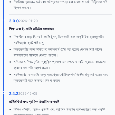
সিস্টেমের ব্যাকএন্ড ডেটাবেস মাইগ্রেশন সম্পন্ন করা হয়েছে যা ডাটা রিট্রিভাল গতি
দ্বিগুণ করেছে।
3.0.0
2026-01-20
শিক্ষা এবং ই-লার্নিং মডিউল সংযোজন
শিক্ষার্থীদের জন্য বিশেষ ই-লার্নিং টুলস, ডিকশনারি এবং সায়েন্টিফিক ক্যালকুলেটর
সফটওয়্যার ক্যাটাগরি চালু।
ব্যবহারকারীর জন্য ব্যক্তিগত ড্যাশবোর্ড তৈরি করা হয়েছে যেখানে তারা তাদের
ডাউনলোডের ইতিহাস দেখতে পারবেন।
ডাউনলোড স্পিড বুস্টার প্রযুক্তি প্রয়োগ করা হয়েছে যা মাল্টি-থ্রেডেড কানেকশন
ব্যবহার করে গতি বহুগুণ বাড়ায়।
সফটওয়্যার আপডেটের জন্য স্বয়ংক্রিয় নোটিফিকেশন সিস্টেম চালু করা হয়েছে যাতে
ব্যবহারকারী নতুন সংস্করণ মিস না করেন।
2.4.2
2025-12-05
মাল্টিমিডিয়া এবং গ্রাফিক ডিজাইন আপডেট
ভিডিও এডিটিং, অডিও এডিটিং এবং গ্রাফিক ডিজাইন সফটওয়্যারের জন্য একটি