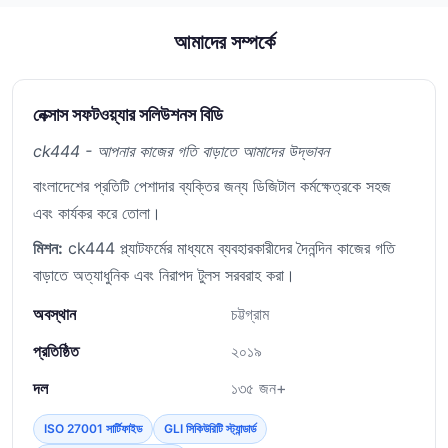
আমাদের সম্পর্কে
নেক্সাস সফটওয়্যার সলিউশনস বিডি
ck444 - আপনার কাজের গতি বাড়াতে আমাদের উদ্ভাবন
বাংলাদেশের প্রতিটি পেশাদার ব্যক্তির জন্য ডিজিটাল কর্মক্ষেত্রকে সহজ
এবং কার্যকর করে তোলা।
মিশন:
ck444 প্ল্যাটফর্মের মাধ্যমে ব্যবহারকারীদের দৈনন্দিন কাজের গতি
বাড়াতে অত্যাধুনিক এবং নিরাপদ টুলস সরবরাহ করা।
অবস্থান
চট্টগ্রাম
প্রতিষ্ঠিত
২০১৯
দল
১৩৫ জন+
ISO 27001 সার্টিফাইড
GLI সিকিউরিটি স্ট্যান্ডার্ড