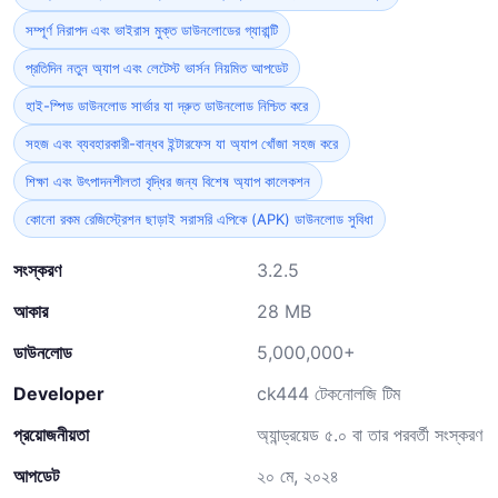
সম্পূর্ণ নিরাপদ এবং ভাইরাস মুক্ত ডাউনলোডের গ্যারান্টি
প্রতিদিন নতুন অ্যাপ এবং লেটেস্ট ভার্সন নিয়মিত আপডেট
হাই-স্পিড ডাউনলোড সার্ভার যা দ্রুত ডাউনলোড নিশ্চিত করে
সহজ এবং ব্যবহারকারী-বান্ধব ইন্টারফেস যা অ্যাপ খোঁজা সহজ করে
শিক্ষা এবং উৎপাদনশীলতা বৃদ্ধির জন্য বিশেষ অ্যাপ কালেকশন
কোনো রকম রেজিস্ট্রেশন ছাড়াই সরাসরি এপিকে (APK) ডাউনলোড সুবিধা
সংস্করণ
3.2.5
আকার
28 MB
ডাউনলোড
5,000,000+
Developer
ck444 টেকনোলজি টিম
প্রয়োজনীয়তা
অ্যান্ড্রয়েড ৫.০ বা তার পরবর্তী সংস্করণ
আপডেট
২০ মে, ২০২৪