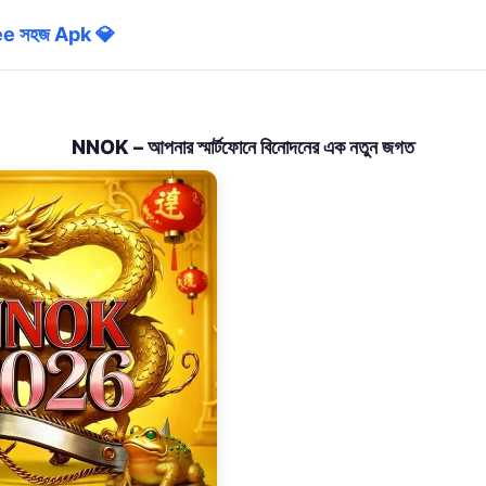
e সহজ Apk 💎
NNOK – আপনার স্মার্টফোনে বিনোদনের এক নতুন জগত