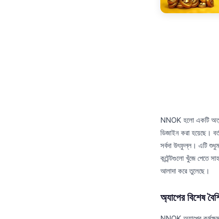
NNOK হলো একটি অত্যাধু
ডিজাইন করা হয়েছে। বর্ত
সর্বদা উৎফুল্ল। এটি শুধ
কন্টেন্টগুলো খুঁজে পেতে
আলাদা করে তুলেছে।
অ্যাপের বিশেষ বৈশিষ
NNOK অ্যাপের কর্মক্ষমত