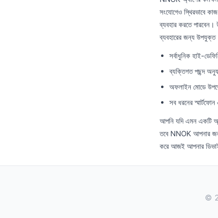
সংযোগেও স্থিরভাবে কাজ
ব্যবহার করতে পারবেন। উন
ব্যবহারের জন্য উপযুক্ত
সর্বাধুনিক হাই-ডেফি
ব্যক্তিগত পছন্দ অনুযা
অফলাইন মোডে উপভ
সব ধরনের স্মার্টফোন 
আপনি যদি এমন একটি অ্য
তবে NNOK আপনার জন্য স
করে আজই আপনার ডিভাইসে
© 2