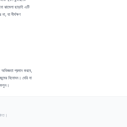
ো ঝামেলা ছাড়াই এটি
া, যা দীর্ঘক্ষণ
অভিজ্ঞতা প্রদান করবে,
্মের বিনোদন। দেরি না
ফেলুন।
ষিত।