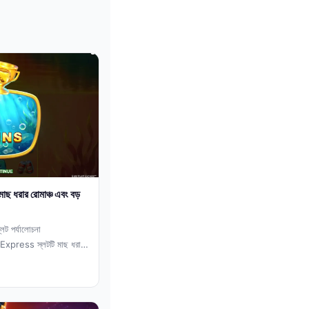
 ধরার রোমাঞ্চ এবং বড়
ট পর্যালোচনা
Express স্লটটি মাছ ধরার