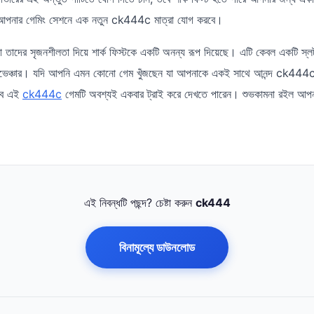
ম আপনার গেমিং সেশনে এক নতুন ck444c মাত্রা যোগ করবে।
গো তাদের সৃজনশীলতা দিয়ে শার্ক ফিস্টকে একটি অনন্য রূপ দিয়েছে। এটি কেবল একটি স্
ডভেঞ্চার। যদি আপনি এমন কোনো গেম খুঁজছেন যা আপনাকে একই সাথে আনন্দ ck444c 
তবে এই
ck444c
গেমটি অবশ্যই একবার ট্রাই করে দেখতে পারেন। শুভকামনা রইল আপনার
এই নিবন্ধটি পছন্দ? চেষ্টা করুন
ck444
বিনামূল্যে ডাউনলোড