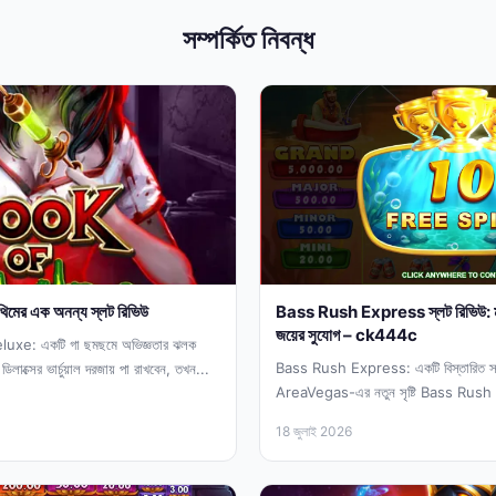
সম্পর্কিত নিবন্ধ
মের এক অনন্য স্লট রিভিউ
Bass Rush Express স্লট রিভিউ: মাছ
জয়ের সুযোগ – ck444c
e: একটি গা ছমছমে অভিজ্ঞতার ঝলক
Bass Rush Express: একটি বিস্তারিত স্ল
াক্সের ভার্চুয়াল দরজায় পা রাখবেন, তখন...
AreaVegas-এর নতুন সৃষ্টি Bass Rush 
রোমাঞ্চ এবং আধুনিক ক্যাসিনো...
18 জুলাই 2026