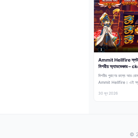
Ammit Hellfire স্লট রি
মিশরীয় অ্যাডভেঞ্চার –
মিশরীয় পুরাণের রহস্য আর রো
Ammit Hellfire। এই স্লটটি
30 জুন 2026
© 2