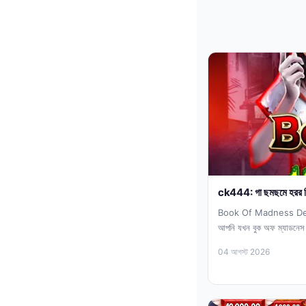
ck444: গা ছমছমে হরর থি
Book Of Madness Delux
আপনি যখন বুক অফ ম্যাডনেস ডিল
04 আগস্ট 2026