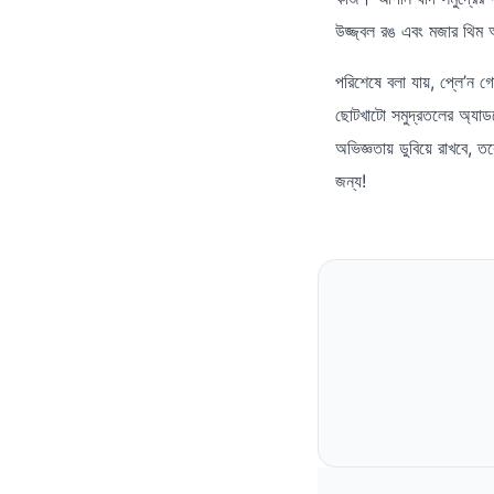
উজ্জ্বল রঙ এবং মজার থি
পরিশেষে বলা যায়, প্লে’ন 
ছোটখাটো সমুদ্রতলের অ্যা
অভিজ্ঞতায় ডুবিয়ে রাখবে, 
জন্য!