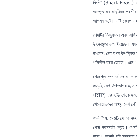
ফিস্ট' (Shark Feast) আম
অদ্ভুত সব সামুদ্রিক প্র
আগমন ঘটে। এটি কেবল একটি
গেমটির ভিজ্যুয়াল এবং অড
উৎসবমুখর রূপ দিয়েছে। যখ
রাখবেন, জো যখন উপস্থিত 
গতিশীল করে তোলে। এই গেমটি
গেমপ্লে সম্পর্কে বলতে গ
জন্যই বেশ উপভোগ্য হতে পা
(RTP) ৮৪.২% থেকে ৯৬.২%-এ
খেলোয়াড়দের মধ্যে বেশ ক
শার্ক ফিস্ট গেমটি খেলার 
খেলা সবসময়ই শ্রেয়। গেমটি
কাজ। আপনি যদি সমুদ্রের গ