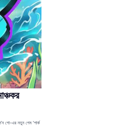
ঞ্চকর
ন গো-এর নতুন গেম 'শার্ক