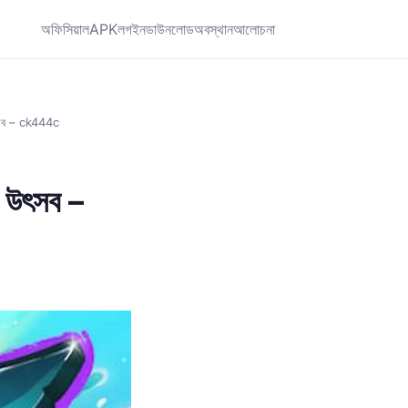
অফিসিয়াল
APK
লগইন
ডাউনলোড
অবস্থান
আলোচনা
উৎসব – ck444c
ো উৎসব –