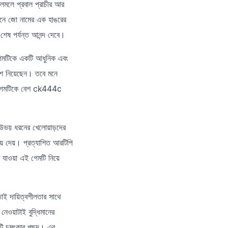
মলে প্রবাল প্রাচীর আর
ানে জো নামের এক হাঙরের
ষ পর্যন্ত আনন্দ দেবে।
গেমটিকে একটি আধুনিক এবং
ংশ নিয়েছেন। তবে মনে
ড়া গেমটিকে বেশ ck444c
ঞ উভয় ধরনের খেলোয়াড়দের
য়ে দেয়। প্রত্যাশিত আরটিপি
 যাওয়া এই গেমটি নিয়ে
াই দায়িত্বশীলতার সাথে
েওয়াটাই বুদ্ধিমানের
টি চমৎকার পছন্দ। এর