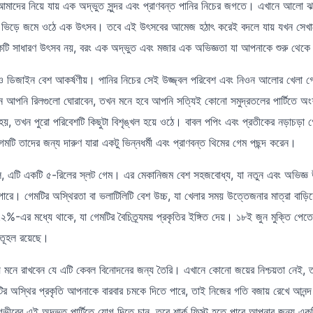
াদের নিয়ে যায় এক অদ্ভুত সুন্দর এবং প্রাণবন্ত পানির নিচের জগতে। এখানে আলো ঝল
াণীর ভিড়ে জমে ওঠে এক উৎসব। তবে এই উৎসবের আমেজ হঠাৎ করেই বদলে যায় যখন সেখ
 সাধারণ উৎসব নয়, বরং এক অদ্ভুত এবং মজার এক অভিজ্ঞতা যা আপনাকে শুরু থেকে শে
িও ডিজাইন বেশ আকর্ষণীয়। পানির নিচের সেই উজ্জ্বল পরিবেশ এবং নিওন আলোর খেলা 
ন আপনি রিলগুলো ঘোরাবেন, তখন মনে হবে আপনি সত্যিই কোনো সমুদ্রতলের পার্টিতে অ
হয়, তখন পুরো পরিবেশটি কিছুটা বিশৃঙ্খল হয়ে ওঠে। বাবল পপিং এবং প্রতীকের নড়াচ
 তাদের জন্য দারুণ যারা একটু ভিন্নধর্মী এবং প্রাণবন্ত থিমের গেম পছন্দ করেন।
েলে, এটি একটি ৫-রিলের স্লট গেম। এর মেকানিজম বেশ সহজবোধ্য, যা নতুন এবং অভিজ্
রে। গেমটির অস্থিরতা বা ভলাটিলিটি বেশ উচ্চ, যা খেলার সময় উত্তেজনার মাত্রা বাড়ি
র মধ্যে থাকে, যা গেমটির বৈচিত্র্যময় প্রকৃতির ইঙ্গিত দেয়। ১৮ই জুন মুক্তি পেতে
ৌতূহল রয়েছে।
সময় মনে রাখবেন যে এটি কেবল বিনোদনের জন্য তৈরি। এখানে কোনো জয়ের নিশ্চয়তা নেই, ত
র অস্থির প্রকৃতি আপনাকে বারবার চমকে দিতে পারে, তাই নিজের গতি বজায় রেখে আনন্দ ন
ভীরের এই অদ্ভুত পার্টিতে যোগ দিতে চান, তবে শার্ক ফিস্ট হতে পারে আপনার জন্য এক