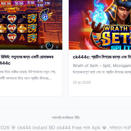
ভিউ: নতুনদের জন্য একটি রোমাঞ্চকর
ck444c: প্রাচীন মিশরের রহস্য এবং বি
 ck444c
Wrath of Seth – Split, Microgamin
মাঞ্চ নিয়ে হাজির হয়েছে উইশবোনের নতুন গেম,
উত্তেজনাপূর্ণ স্লট গেম যা প্রাচীন মিশরের রহস্
 আপনাকে নিয়ে যাবে প্রাচীন মিশরের...
মে,...
25 জুন 2026
শর্তাবলী
গোপনীয়তা নীতি
026 🎯 ck444 Instant BD ck444 Free সহজ Apk 💎. সর্বস্বত্ব সংরক্