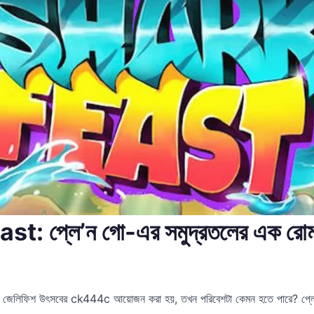
t: প্লে’ন গো-এর সমুদ্রতলের এক রোমা
ন জেলিফিশ উৎসবের ck444c আয়োজন করা হয়, তখন পরিবেশটা কেমন হতে পারে? প্লে’