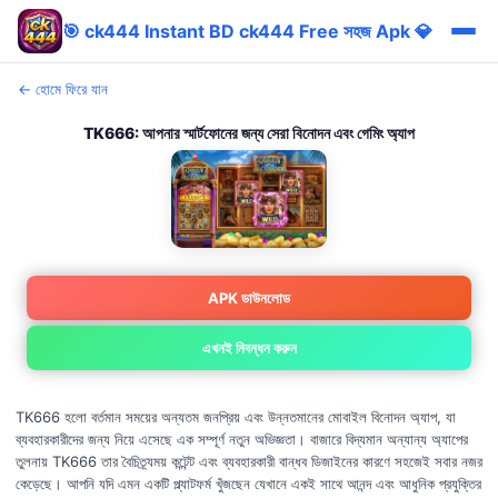
🎯 ck444 Instant BD ck444 Free সহজ Apk 💎
← হোমে ফিরে যান
TK666: আপনার স্মার্টফোনের জন্য সেরা বিনোদন এবং গেমিং অ্যাপ
APK ডাউনলোড
এখনই নিবন্ধন করুন
TK666 হলো বর্তমান সময়ের অন্যতম জনপ্রিয় এবং উন্নতমানের মোবাইল বিনোদন অ্যাপ, যা
ব্যবহারকারীদের জন্য নিয়ে এসেছে এক সম্পূর্ণ নতুন অভিজ্ঞতা। বাজারে বিদ্যমান অন্যান্য অ্যাপের
তুলনায় TK666 তার বৈচিত্র্যময় কন্টেন্ট এবং ব্যবহারকারী বান্ধব ডিজাইনের কারণে সহজেই সবার নজর
কেড়েছে। আপনি যদি এমন একটি প্ল্যাটফর্ম খুঁজছেন যেখানে একই সাথে আনন্দ এবং আধুনিক প্রযুক্তির