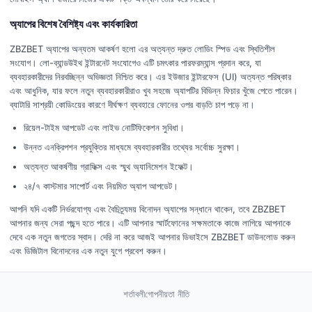
অ্যাপের বিশেষ বৈশিষ্ট্য এবং কার্যকারিতা
ZBZBET অ্যাপের অন্যতম আকর্ষণ হলো এর অত্যন্ত দ্রুত লোডিং স্পিড এবং স্থিতিশীল
সংযোগ। লো-ব্যান্ডউইথ ইন্টারনেট সংযোগেও এটি চমৎকার পারফরম্যান্স প্রদান করে, যা
ব্যবহারকারীদের নিরবচ্ছিন্ন অভিজ্ঞতা নিশ্চিত করে। এর ইউজার ইন্টারফেস (UI) অত্যন্ত পরিষ্কার
এবং আধুনিক, যার ফলে নতুন ব্যবহারকারীরাও খুব সহজে অ্যাপটির বিভিন্ন ফিচার খুঁজে পেতে পারেন।
ব্যাটারি সাশ্রয়ী কোডিংয়ের কারণে দীর্ঘক্ষণ ব্যবহারে ফোনের ওপর বাড়তি চাপ পড়ে না।
রিয়েল-টাইম আপডেট এবং লাইভ নোটিফিকেশন সুবিধা।
উন্নত এনক্রিপশন প্রযুক্তির মাধ্যমে ব্যবহারকারীর তথ্যের সর্বোচ্চ সুরক্ষা।
অত্যন্ত আকর্ষণীয় গ্রাফিক্স এবং স্মুথ অ্যানিমেশন ইফেক্ট।
২৪/৭ কাস্টমার সাপোর্ট এবং নিয়মিত অ্যাপ আপডেট।
আপনি যদি একটি নির্ভরযোগ্য এবং বৈচিত্র্যময় বিনোদন অ্যাপের সন্ধানে থাকেন, তবে ZBZBET
আপনার জন্য সেরা পছন্দ হতে পারে। এটি আপনার স্মার্টফোনের সক্ষমতাকে কাজে লাগিয়ে আপনাকে
দেবে এক নতুন জগতের স্বাদ। দেরি না করে আজই আপনার ডিভাইসে ZBZBET ডাউনলোড করুন
এবং ডিজিটাল বিনোদনের এক নতুন যুগে প্রবেশ করুন।
শর্তাবলী
গোপনীয়তা নীতি